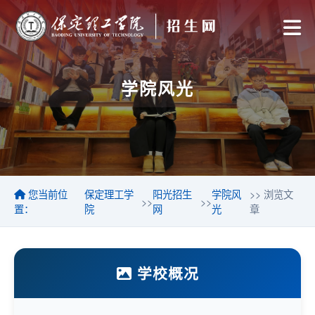
学院风光
您当前位
保定理工学
阳光招生
学院风
>> 浏览文
>>
>>
置：
院
网
光
章
学校概况