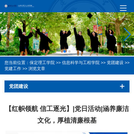
您当前位置：
保定理工学院
>>
信息科学与工程学院
>>
党团建设
>>
党建工作
>> 浏览文章
党团建设
【红帜领航 信工逐光】|党日活动|涵养廉洁
文化，厚植清廉根基