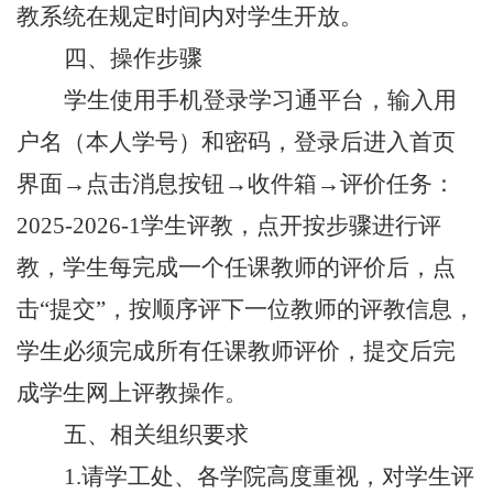
教系统在规定时间内对学生开放。
四、操作步骤
学生
使用手机登录学习通平台，
输入用
户名（本人学号）
和
密码
，
登录后进入首页
界面
→
点击消息按钮
→
收件箱
→
评价任务：
2025-2026-1
学生评教，点开按步骤进行评
教，
学生每完成一个任课教师的评价后，
点
击
“
提交
”，
按顺序评
下一位教师的评教信息，
学生必须完成所有任课教师评价，提交后完
成学生网上评教操作。
五、相关组织要求
1.
请学工处、各学院高度重视，对学生评