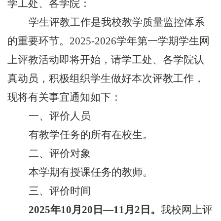
学工处、各学院：
学生评教工作是我校教学质量监控体系
的重要环节。
2025-2026
学年第
一
学期学生网
上评教活动即将开始，请学工处、各学院认
真动员，积极组织学生做好本次评教工作，
现将有关事宜通知如下：
一、
评价人员
有教学任务的所有在校生。
二、
评价对象
本学期有授课任务的教师。
三、
评价时间
2
025
年
1
0
月
2
0
日
—
1
1
月
2
日。
我校网上评