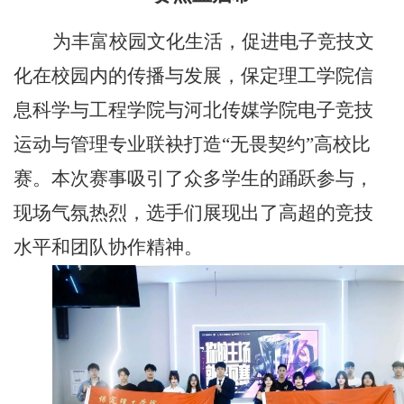
为丰富校园文化生活，促进电子竞技文
化在校园内的传播与发展，保定理工学院信
息科学与工程学院与河北传媒学院电子竞技
运动与管理专业联袂打造
“无畏契约”高校比
赛。本次赛事吸引了众多学生的踊跃参与，
现场气氛热烈，选手们展现出了高超的竞技
水平和团队协作精神。