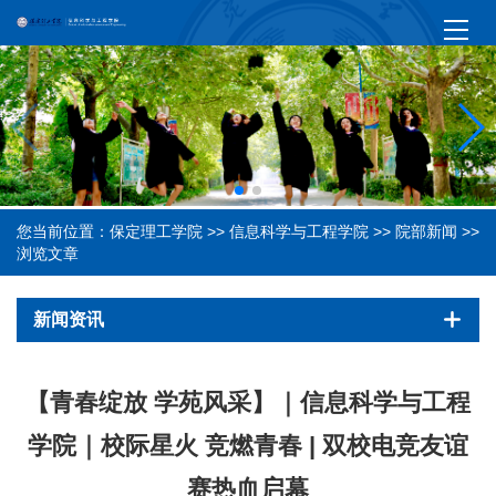
您当前位置：
保定理工学院
>>
信息科学与工程学院
>>
院部新闻
>>
浏览文章
新闻资讯
【青春绽放 学苑风采】｜信息科学与工程
学院｜校际星火 竞燃青春 | 双校电竞友谊
赛热血启幕