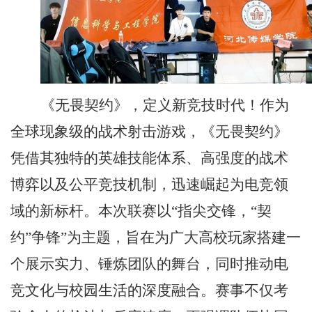
《无畏契约》，定义新竞技时代！作为
全球现象级的战术射击游戏，《无畏契约》
凭借其独特的英雄技能体系、高强度的战术
博弈以及公平竞技机制，迅速崛起为电竞领
域的新标杆。本次联赛以
“指尖交锋，“契
约”争锋”为主题，旨在为广大高校玩家搭建一
个展示实力、锤炼团队的舞台，同时推动电
竞文化与校园生活的深度融合。赛事不仅考