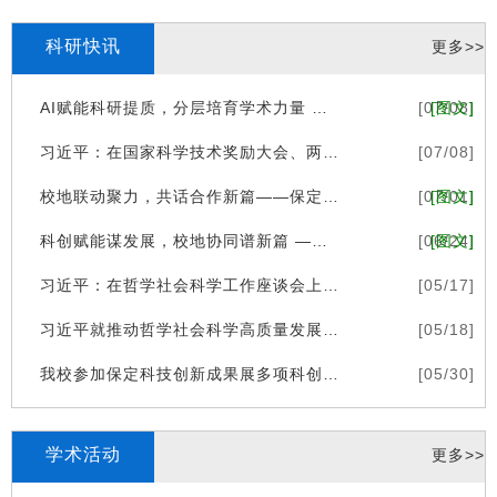
科研快讯
更多>>
AI赋能科研提质，分层培育学术力量 ——我校暑期教师培训开设三大
[07/08]
[图文]
习近平：在国家科学技术奖励大会、两院院士大会、中国科协第十一次
[07/08]
校地联动聚力，共话合作新篇——保定市灾害防御协会到我校参观交流
[07/01]
[图文]
科创赋能谋发展，校地协同谱新篇 ——保定市科协领导莅临我校交流
[06/24]
[图文]
习近平：在哲学社会科学工作座谈会上的讲话（2016年5月17日）
[05/17]
习近平就推动哲学社会科学高质量发展作出重要指示
[05/18]
我校参加保定科技创新成果展多项科创成果精彩亮相
[05/30]
学术活动
更多>>