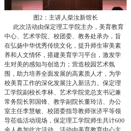
图
2：主讲人
柴汝新
馆长
此次
活动由保定理工学院主办，美育教育
中心、艺术学院、校团委
、教务处
承办，旨
在弘扬中华优秀传统文化，提升
师生
审美素
养和人文情怀
，
搭建美育学习平台，激发学
生对美的感知与创造力
；
营造校园艺术氛
围，助力培养全面发展的高素质人才，为学
校美育工作的深化发展注入新活力。
保定理
工学院副校长李林、艺术学院
党总支书记兼
常务院长郭国锋、教学副院长董玲洁、办公
室主任李慧敏、校团委指导教师张济平等领
导莅临活动现场，保定理工学院师生共计
600
余人参加此次活动，
活动由
美育教育中心主