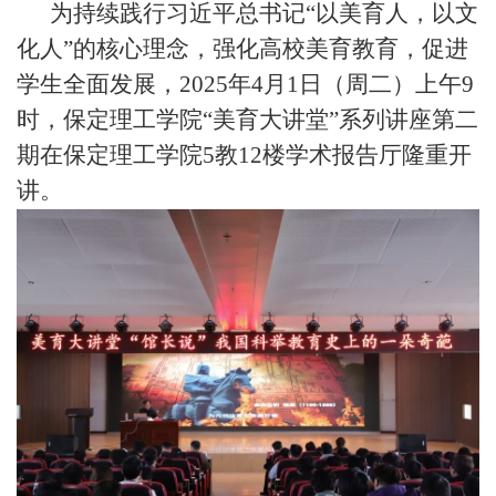
为
持续
践行
习近平总书记
“以美育人，以文
化人”的核心理念，强化高校美育教育，促进
学生全面发展，2025年4月
1
日（周
二
）
上
午
9
时，保定理工学院
“美育大讲堂”
系列讲座
第二
期
在
保定
理工学院
5教12楼学术报告厅隆重开
讲。