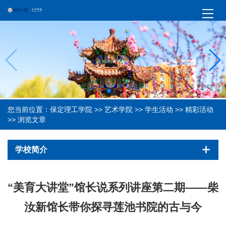
您当前位置：
保定理工学院
>>
艺术学院
>>
学生活动
>>
精彩活动
>> 浏览文章
学校简介
“美育大讲堂”馆长说系列讲座第二期——柴
汝新馆长带你探寻莲池书院的古与今