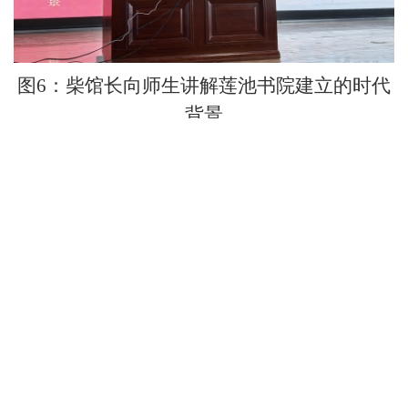
图
6：柴馆长向师生讲解莲池书院建立的时代
背景
图
7：师生聚精会神听取讲座