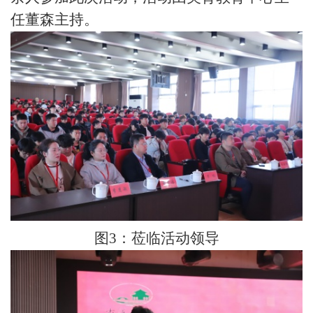
任董森
主持。
图
3：莅临活动领导