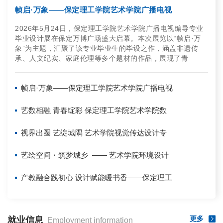
帧启·万象——保定理工学院艺术学院广播电视
2026年5月24日，保定理工学院艺术学院广播电视编导专业
毕业设计展在保定万博广场盛大启幕。本次展览以“帧启·万
象”为主题，汇聚了该专业毕业生的毕设之作，涵盖非遗传
承、人文纪实、家庭伦理等多个题材的作品，展现了青
帧启·万象——保定理工学院艺术学院广播电视
艺数相融 青春绽彩 保定理工学院艺术学院数
视界出圈 艺绽城隅 艺术学院视觉传达设计专
艺绘空间・筑梦城乡 —— 艺术学院环境设计
产教融合践初心 设计赋能暖书香——保定理工
更多
就业信息
Employment information