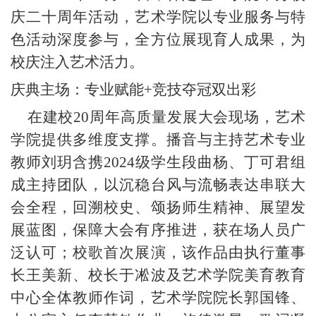
庆
二十周年
活动
，艺术学院以专业服务与特
色活动深度参与，全方位展现育人成果，为
校庆注入艺术活力。
庆典主场：专业赋能
+竞技夺冠双出彩
在
建校20周年
高质量发展大会现场，艺术
学院提供多维度支撑。播音与主持艺术专业
教师刘玥含携2024级学生段曲杨、丁可君组
成主持团队，以沉稳台风与流畅表达串联大
会全程，回溯校史、颂扬师生精神、展望发
展蓝图，保障大会有序推进，获在场人员广
泛认可；校歌首次展演，
该作品
由执行董事
长王美新、校长于凇波及艺术学院美育教育
中心全体教师作词，艺术学院院长郭国锋、