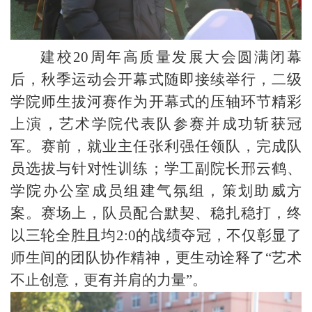
建校
20周年高质量发展大会圆满闭幕
后，秋季运动会开幕式随即接续举行，二级
学院师生拔河赛作为开幕式的压轴环节精彩
上演，艺术学院代表队参赛并成功斩获冠
军。赛前，就业主任张利强任领队，完成队
员选拔与针对性训练；学工副院长邢云鹤
、
学院办公室成员
组建气氛组，策划助威方
案。赛场上，队员配合默契、稳扎稳打，终
以三轮全胜且均
2:0的战绩夺冠，不仅彰显了
师生间的团队协作精神，更生动诠释了“艺术
不止创意，更有并肩的力量”。