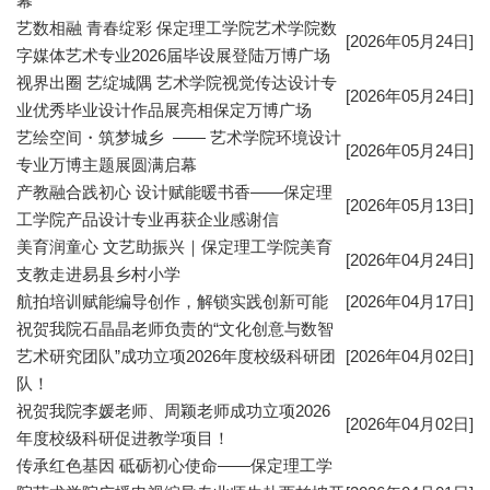
幕
艺数相融 青春绽彩 保定理工学院艺术学院数
[2026年05月24日]
字媒体艺术专业2026届毕设展登陆万博广场
视界出圈 艺绽城隅 艺术学院视觉传达设计专
[2026年05月24日]
业优秀毕业设计作品展亮相保定万博广场
艺绘空间・筑梦城乡 —— 艺术学院环境设计
[2026年05月24日]
专业万博主题展圆满启幕
产教融合践初心 设计赋能暖书香——保定理
[2026年05月13日]
工学院产品设计专业再获企业感谢信
美育润童心 文艺助振兴｜保定理工学院美育
[2026年04月24日]
支教走进易县乡村小学
航拍培训赋能编导创作，解锁实践创新可能
[2026年04月17日]
祝贺我院石晶晶老师负责的“文化创意与数智
艺术研究团队”成功立项2026年度校级科研团
[2026年04月02日]
队！
祝贺我院李媛老师、周颖老师成功立项2026
[2026年04月02日]
年度校级科研促进教学项目！
传承红色基因 砥砺初心使命——保定理工学