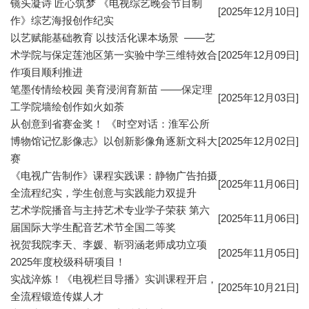
镜头凝诗 匠心筑梦 《电视综艺晚会节目制
[2025年12月10日]
作》综艺海报创作纪实
以艺赋能基础教育 以技活化课本场景 ——艺
术学院与保定莲池区第一实验中学三维特效合
[2025年12月09日]
作项目顺利推进
笔墨传情绘校园 美育浸润育新苗 ——保定理
[2025年12月03日]
工学院墙绘创作如火如荼
从创意到省赛金奖！ 《时空对话：淮军公所
博物馆记忆影像志》以创新影像角逐新文科大
[2025年12月02日]
赛
《电视广告制作》课程实践课：静物广告拍摄
[2025年11月06日]
全流程纪实，学生创意与实践能力双提升
艺术学院播音与主持艺术专业学子荣获 第六
[2025年11月06日]
届国际大学生配音艺术节全国二等奖
祝贺我院李天、李媛、靳羽涵老师成功立项
[2025年11月05日]
2025年度校级科研项目！
实战淬炼！《电视栏目导播》实训课程开启，
[2025年10月21日]
全流程锻造传媒人才