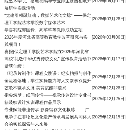
院艺术学院广播电视编导专业师生赴西柏坡开
[2026年04月01日]
展研学实践活动
“党建引领融红魂，数媒艺术传文脉” ——保定
[2026年03月26日]
理工学院艺术学院数字媒体艺术
恭喜我院郭国锋、高芊芊等教师成功立项
2026年度河北省高等教育教学改革研究与实
[2026年03月06日]
践项目！
喜报|保定理工学院艺术学院在2025年河北省
高校“礼敬中华优秀传统文化” 宣传教育活动中
[2026年01月17日]
斩获佳绩！
《纪录片制作》课程实践课：纪实拍摄与创作
[2025年12月26日]
全流程落地，学生实操能力与人文叙事双提升
弦歌不辍承文脉 美育赋能非遗兴
[2025年12月26日]
指尖筑梦，纸间传情——视觉传达设计专业书
[2025年12月25日]
籍装帧设计实训课程作品展示
专业赋能非遗传承 影像留存文化根脉 ——广
电学子在非物质文化遗产传承与发展共同体大
[2025年12月19日]
会的实践探索与未来展