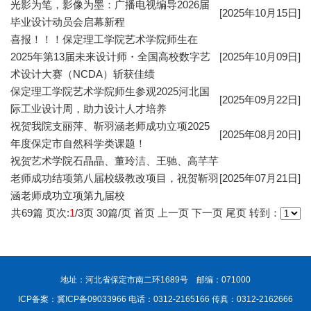
光影为笔，影像为墨：广播电视编导2026届
[2025年10月15日]
毕业设计动员会启幕新程
喜报！！！保定理工学院艺术学院师生在
2025年第13届未来设计师・全国高校数字艺
[2025年10月09日]
术设计大赛（NCDA）斩获佳绩
保定理工学院艺术学院师生参观2025河北国
[2025年09月22日]
际工业设计周，助力设计人才培养
祝贺我院支丽萍、靳羽涵老师成功立项2025
[2025年08月20日]
年度保定市自然科学类课题！
祝贺艺术学院石晶晶、董玲洁、王驰、高芊芊
老师成功结项第八届校级教改项目，祝贺靳羽
[2025年07月21日]
涵老师成功立项第九届校
共
69
篇 页次:
1
/
3
页
30
篇/页
首页
上一页
下一页
尾页
转到：
地址：河北省保定市南二环1689号 邮编：071000
ICP备案：冀ICP备09033966
电话：0312-2165166 传真：0312-2162666