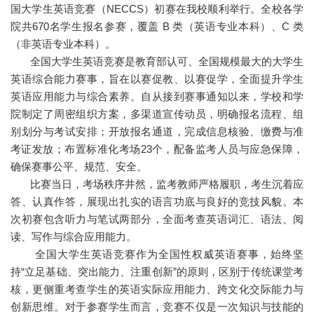
国大学生英语竞赛（NECCS）初赛在我校顺利举行。全校各学
院共670名学生报名参赛，覆盖 B 类（英语专业本科）、C 类
（非英语专业本科）。
全国大学生英语竞赛是教育部认可、全国规模最大的大学生
英语综合能力赛事，旨在以赛促教、以赛促学，全面提升学生
英语应用能力与综合素养。自从接到赛事通知以来，学校和学
院制定了周密组织方案，多渠道宣传动员，明确报名流程、组
别划分与考试安排；开放报名通道，完成信息核验、缴费与准
考证发放；布置标准化考场23个，配备监考人员与应急保障，
确保赛事公平、规范、安全。
比赛当日，考场秩序井然，监考教师严格履职，考生沉着应
答、认真作答，展现出扎实的语言功底与良好的竞技风貌。本
次初赛包含听力与笔试两部分，全面考查英语词汇、语法、阅
读、写作与综合应用能力。
全国大学生英语竞赛作为全国性权威英语赛事，始终坚
持“立足基础、突出能力、注重创新”的原则，区别于传统课堂考
核，更侧重考查学生的英语实际应用能力、跨文化交际能力与
创新思维。对于参赛学生而言，竞赛不仅是一次知识与技能的