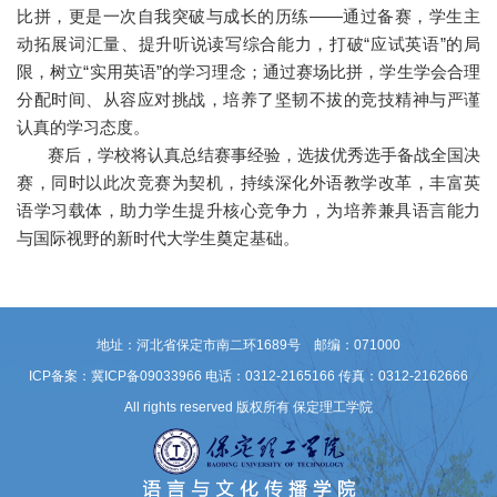
比拼，更是一次自我突破与成长的历练——通过备赛，学生主
动拓展词汇量、提升听说读写综合能力，打破“应试英语”的局
限，树立“实用英语”的学习理念；通过赛场比拼，学生学会合理
分配时间、从容应对挑战，培养了坚韧不拔的竞技精神与严谨
认真的学习态度。
赛后，学校将认真总结赛事经验，选拔优秀选手备战全国决
赛，同时以此次竞赛为契机，持续深化外语教学改革，丰富英
语学习载体，助力学生提升核心竞争力，为培养兼具语言能力
与国际视野的新时代大学生奠定基础。
地址：河北省保定市南二环1689号 邮编：071000
ICP备案：冀ICP备09033966
电话：0312-2165166 传真：0312-2162666
All rights reserved 版权所有 保定理工学院