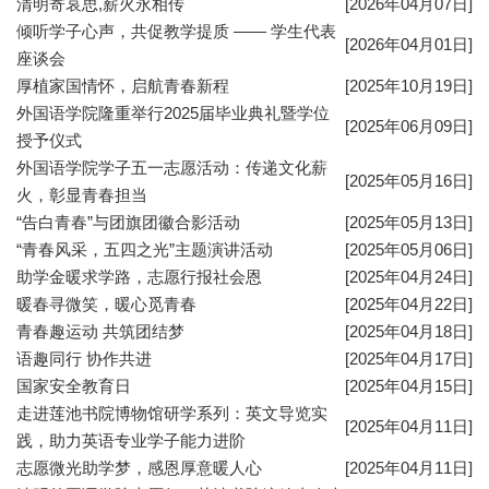
清明寄哀思,薪火永相传
[2026年04月07日]
倾听学子心声，共促教学提质 —— 学生代表
[2026年04月01日]
座谈会
厚植家国情怀，启航青春新程
[2025年10月19日]
外国语学院隆重举行2025届毕业典礼暨学位
[2025年06月09日]
授予仪式
外国语学院学子五一志愿活动：传递文化薪
[2025年05月16日]
火，彰显青春担当
“告白青春”与团旗团徽合影活动
[2025年05月13日]
“青春风采，五四之光”主题演讲活动
[2025年05月06日]
助学金暖求学路，志愿行报社会恩
[2025年04月24日]
暖春寻微笑，暖心觅青春
[2025年04月22日]
青春趣运动 共筑团结梦
[2025年04月18日]
语趣同行 协作共进
[2025年04月17日]
国家安全教育日
[2025年04月15日]
走进莲池书院博物馆研学系列：英文导览实
[2025年04月11日]
践，助力英语专业学子能力进阶
志愿微光助学梦，感恩厚意暖人心
[2025年04月11日]