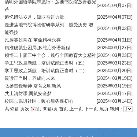
清明外国语学院志愿行：莲池书院绽放青春光
[2025年04月07日]
芒
追忆留法岁月，汲取奋进力量
[2025年04月07日]
走进莲池书院博物馆研学系列—感受历史 增
[2025年04月03日]
能强技
民族英雄常在 革命精神永存
[2025年04月01日]
精准破就业困局,多维启外语新程
[2025年03月27日]
领悟二十届三中全会，践行全国教育大会精神
[2025年03月23日]
学工思政启新航，培训赋能正当时（五）
[2025年03月23日]
学工思政启新航，培训赋能正当时（二）
[2025年03月20日]
晨读正当时，养成向未来
[2025年03月19日]
弘扬雷锋精神 培育文明新风
[2025年03月19日]
共上消防课,同筑安全梦
[2025年03月17日]
校园志愿进社区，暖心服务践初心
[2025年03月14日]
共
52
篇 页次:
1
/
2
页
30
篇/页
首页
上一页
下一页
尾页
转到：