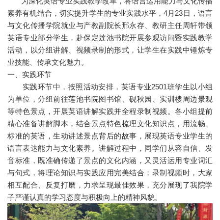
为深化英语专业实践教学改革，将语言运用能力与文化传播
素养有机结合，切实提升学生的专业实践水平，4月23日，语言
与文化传播学院就业与产教副院长邢永存、教研主任周轩带领
英语专业部分学生，赴保定莲池书院开展参观访问暨实践教学
活动，以分组讲解、视频录制的形式，让学生在实践中锤炼专
业技能、传承文化魅力。
一、实践环节
实践环节中，按照活动安排，英语专业2501班学生以小组
为单位，分组前往莲池书院图书馆、砚秋园、实训楼周边景观
等特色景点，开展英语讲解实践并全程录制视频。各小组提前
精心准备讲解脚本，结合景点特色梳理文化知识点，用流畅、
标准的英语，生动讲述景点背后的故事，展现英语专业学生的
语言表达能力与文化素养。讲解过程中，同学们从容自信、发
音标准，既准确传递了景点的文化内涵，又灵活运用专业词汇
与句式，将理论知识与实践应用完美结合；录制视频时，大家
相互配合、反复打磨，力求呈现最佳效果，充分展现了我院学
子严谨认真的学习态度与积极向上的精神风貌。