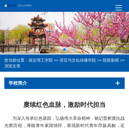
您当前位置：
保定理工学院
>>
语言与文化传播学院
>>
院部新闻
>>
浏览文章
学校简介
赓续红色血脉，激励时代担当
为深入传承红色基因，弘扬伟大革命精神，铭记晋察冀抗战
光辉历程，厚植青年家国情怀，展现新时代青年昂扬风貌，近