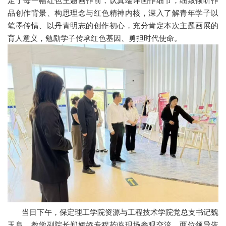
足于每一幅红色主题画作前，认真端详画作细节，细致倾听作
品创作背景、构思理念与红色精神内核，深入了解青年学子以
笔墨传情、以丹青明志的创作初心，充分肯定本次主题画展的
育人意义，勉励学子传承红色基因、勇担时代使命。
当日下午，保定理工学院资源与工程技术学院党总支书记魏
玉良、教学副院长郑娇娇专程莅临现场参观交流，两位领导依