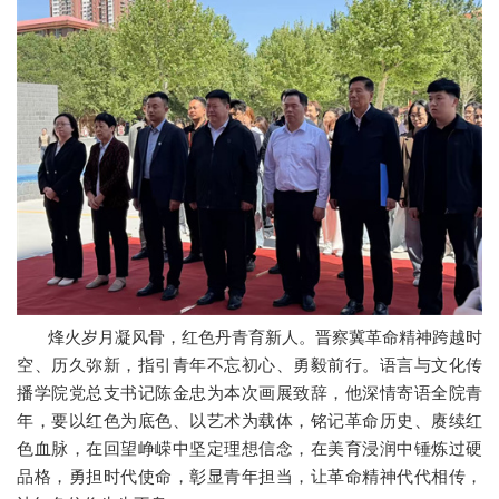
烽火岁月凝风骨，红色丹青育新人。晋察冀革命精神跨越时
空、历久弥新，指引青年不忘初心、勇毅前行。语言与文化传
播学院党总支书记陈金忠为本次画展致辞，他深情寄语全院青
年，要以红色为底色、以艺术为载体，铭记革命历史、赓续红
色血脉，在回望峥嵘中坚定理想信念，在美育浸润中锤炼过硬
品格，勇担时代使命，彰显青年担当，让革命精神代代相传，