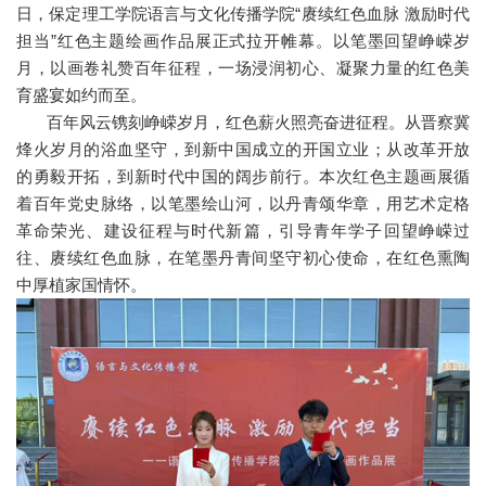
日，保定理工学院语言与文化传播学院“赓续红色血脉 激励时代
担当”红色主题绘画作品展正式拉开帷幕。以笔墨回望峥嵘岁
月，以画卷礼赞百年征程，一场浸润初心、凝聚力量的红色美
育盛宴如约而至。
百年风云镌刻峥嵘岁月，红色薪火照亮奋进征程。从晋察冀
烽火岁月的浴血坚守，到新中国成立的开国立业；从改革开放
的勇毅开拓，到新时代中国的阔步前行。本次红色主题画展循
着百年党史脉络，以笔墨绘山河，以丹青颂华章，用艺术定格
革命荣光、建设征程与时代新篇，引导青年学子回望峥嵘过
往、赓续红色血脉，在笔墨丹青间坚守初心使命，在红色熏陶
中厚植家国情怀。