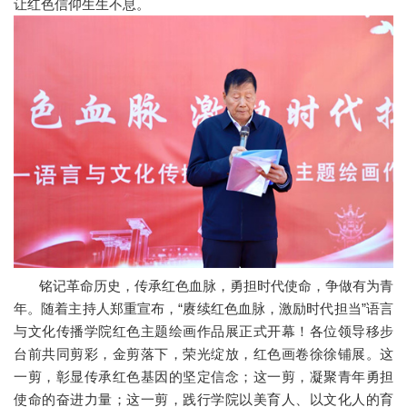
让红色信仰生生不息。
铭记革命历史，传承红色血脉，勇担时代使命，争做有为青
年。随着主持人郑重宣布，“赓续红色血脉，激励时代担当”语言
与文化传播学院红色主题绘画作品展正式开幕！各位领导移步
台前共同剪彩，金剪落下，荣光绽放，红色画卷徐徐铺展。这
一剪，彰显传承红色基因的坚定信念；这一剪，凝聚青年勇担
使命的奋进力量；这一剪，践行学院以美育人、以文化人的育