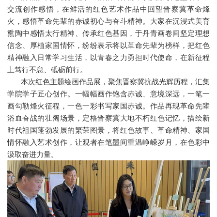
交流创作感悟，在鲜活的红色艺术作品中回望晋察冀革命烽
火，感悟革命先辈的赤诚初心与奋斗精神。大家在沉浸式美育
熏陶中感悟太行精神、传承红色基因，于丹青画卷间坚定理想
信念、厚植家国情怀，纷纷表示将以革命先辈为榜样，把红色
精神融入日常学习生活，以青春之力勇担时代使命，在新征程
上笃行不怠、砥砺前行。
本次红色主题绘画作品展，聚焦晋察冀抗战光辉历程，汇集
学院学子匠心创作。一幅幅画作饱含赤诚、意境深远，一笔一
画勾勒烽火征程，一色一彩书写家国赤诚。作品再现革命先辈
浴血奋战的壮阔场景，定格晋察冀大地不朽红色记忆，描绘新
时代祖国蓬勃发展的繁荣图景，将红色故事、革命精神、家国
情怀融入艺术创作，让观者在笔墨间重温峥嵘岁月，在色彩中
汲取奋进力量。