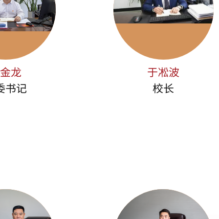
耿金龙
于凇波
委书记
校长