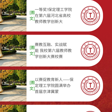
一等奖!保定理工学院
[图
在第六届河北省高校
文]
教师教学创新大
赛教互融、实战赋
[图
能 我校第六届教师教
文]
学创新大赛校赛
以赛促教育新人——保
[图
定理工学院圆满举办
文]
首届京津冀蒙