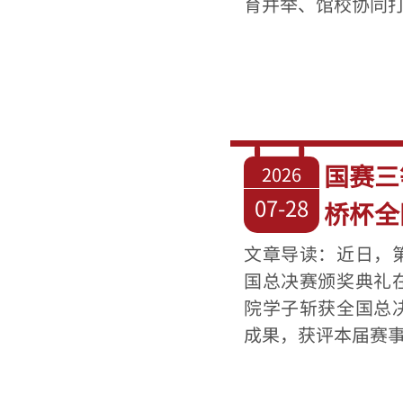
育并举、馆校协同打通
国赛三
2026
07-28
桥杯全
文章导读：近日，
国总决赛颁奖典礼
院学子斩获全国总
成果，获评本届赛事省