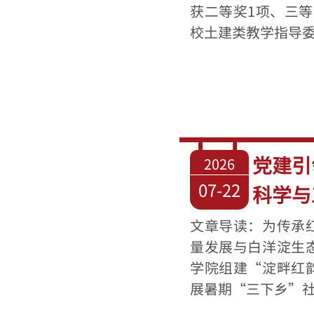
获二等奖1项、三
校土建类教学指导委员
党建引
2026
07-22
科学与
文章导读：为传承
量发展与白洋淀生
学院组建“淀畔红
展暑期“三下乡”社会