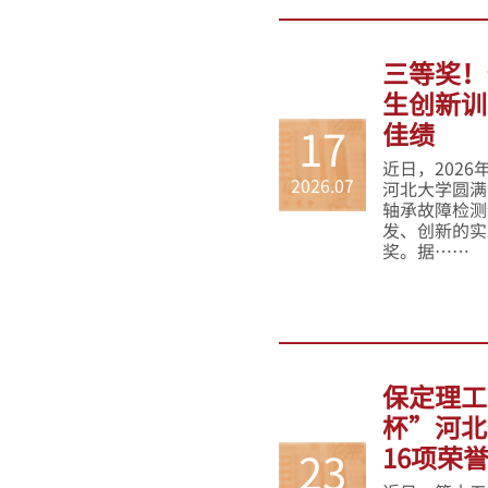
三等奖！
生创新训
佳绩
17
近日，202
2026.07
河北大学圆满
轴承故障检测
发、创新的实
奖。据……
保定理工
杯”河北
16项荣
23