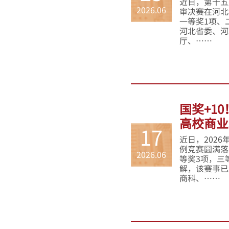
近日，第十五
2026.06
审决赛在河北
一等奖1项、
河北省委、河
厅、……
国奖+1
高校商业
17
近日，202
例竞赛圆满落
2026.06
等奖3项，三
解，该赛事已
商科、……