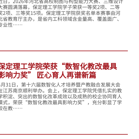
近日，2026年河北省高校制图与构型能力大赛、三维设计
大赛圆满落幕，保定理工学院学子荣获一等奖2项、二等
奖2项、三等奖15项。保定理工学院获奖名单本赛事由河
北省教育厅主办，是省内工科领域含金量高、覆盖面广、
专业性……
保定理工学院荣获“数智化教改最具
影响力奖” 匠心育人再谱新篇
5月31日，第十六届数智化人才培养暨产教融合发展大会
在江苏南京顺利举办。会上，保定理工学院凭借扎实的教
学积淀、突出的数智化改革成效以及成熟的校企协同育人
模式，荣获“数智化教改最具影响力奖”，充分彰显了学
校在教……