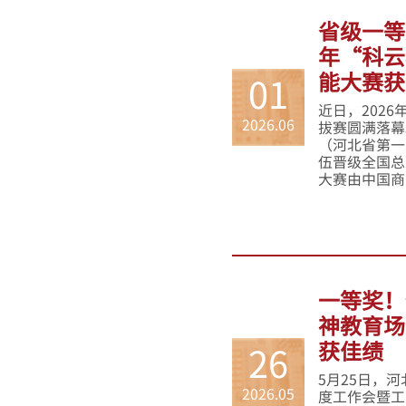
省级一等
年“科云
能大赛获
01
近日，202
2026.06
拔赛圆满落幕
（河北省第一
伍晋级全国总
大赛由中国商
一等奖！
神教育场
获佳绩
26
5月25日，
2026.05
度工作会暨工