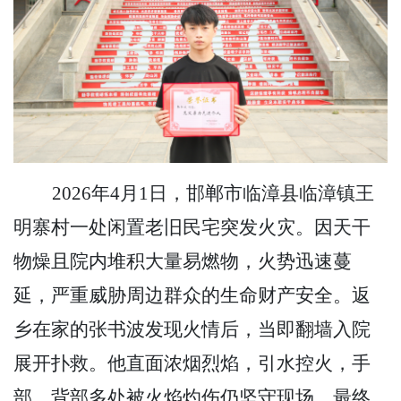
2026年4月1日，邯郸市临漳县临漳镇王
明寨村一处闲置老旧民宅突发火灾。因天干
物燥且院内堆积大量易燃物，火势迅速蔓
延，严重威胁周边群众的生命财产安全。返
乡在家的张书波发现火情后，当即翻墙入院
展开扑救。他直面浓烟烈焰，引水控火，手
部、背部多处被火焰灼伤仍坚守现场，最终